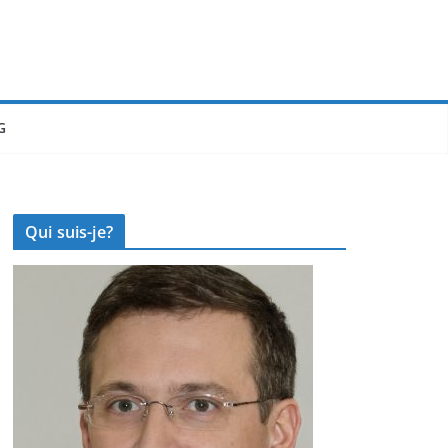
G
Qui suis-je?