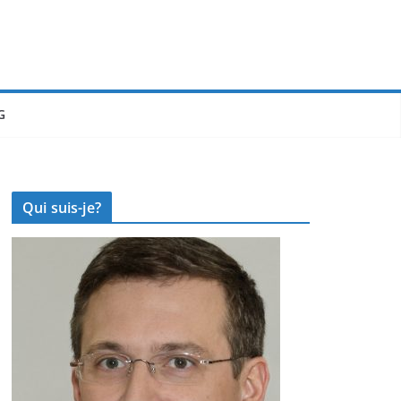
G
Qui suis-je?