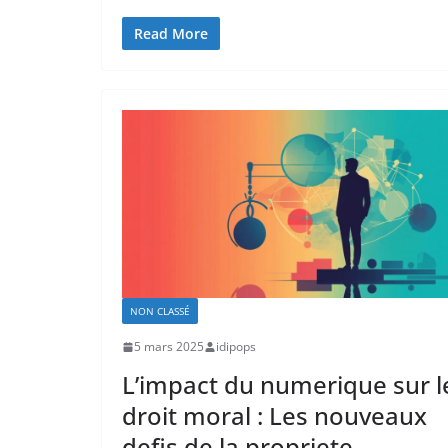
Read More
NON CLASSÉ
5 mars 2025
idipops
L’impact du numerique sur l
droit moral : Les nouveaux
defis de la propriete