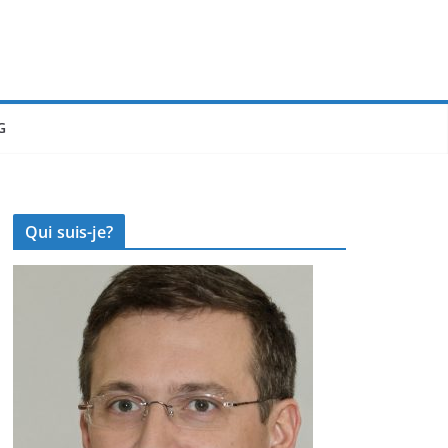
G
Qui suis-je?