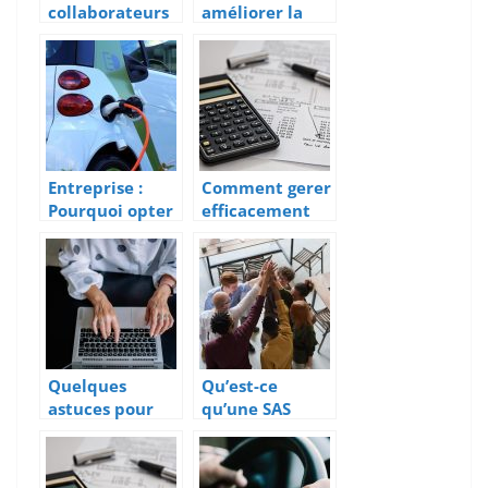
collaborateurs
améliorer la
autant que vos
gestion
clients: quelle
financière de
importance?
son entreprise
?
Entreprise :
Comment gerer
Pourquoi opter
efficacement
pour les
son patrimoine
voitures
?
électriques ?
Quelques
Qu’est-ce
astuces pour
qu’une SAS
trouver une
(societe par
domiciliation
action
d’auto
simplifiee) ?