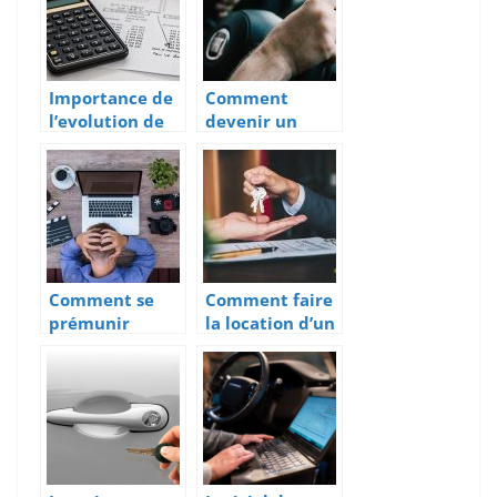
entrepreneur
Importance de
Comment
l’evolution de
devenir un
la comptabilite
transporteur
pour une
professionnel ?
entreprise
Comment se
Comment faire
prémunir
la location d’un
contre la casse
bureau ?
de ses gadgets
connectés en
entreprise ?