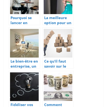
Pourquoi se
La meilleure
lancer en
option pour un
freelance?
nettoyage de
bureau
impeccable
Le bien-être en
Ce qu’il faut
entreprise, un
savoir sur le
essentiel
portage salarial
Fidéliser vos
Comment