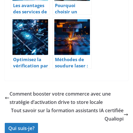
Les avantages
Pourquoi
des services de
choisir un
comptabilité
développemen
en ligne pour
t logiciel sur
les entreprises
mesure
Optimisez la
Méthodes de
vérification par
soudure laser :
téléphone avec
quelles options
une API SMS
pour une
performante et
précision
économique
optimale ?
Comment booster votre commerce avec une
stratégie d’activation drive to store locale
Tout savoir sur la formation assistants IA certifiée
Qualiopi
Qui suis-je?