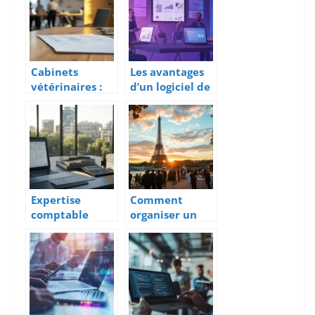
gestion des
innovantes
risques dans la
pour optimiser
chaîne
votre chaîne
d’approvisionn
logistique
ement
Cabinets
Les avantages
vétérinaires :
d’un logiciel de
les clés d’une
gestion
association
commerciale
réussie entre
gratuit pour les
structures
petites
entreprises
Expertise
Comment
comptable
organiser un
digitale a
anniversaire
Dieppe : le
d’entreprise
comparatif des
mémorable à
meilleurs
Paris
cabinets