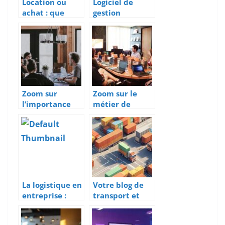
Location ou
Logiciel de
achat : que
gestion
choisir pour sa
d’interventions
flotte de
: des avantages
vehicules ?
considerables
Zoom sur
Zoom sur le
l’importance
métier de
du manager de
manager
transition dans
d’équipe
une entreprise
relation client
à distance
La logistique en
Votre blog de
entreprise :
transport et
rôle,
logistique : 5
importance et
pratiques