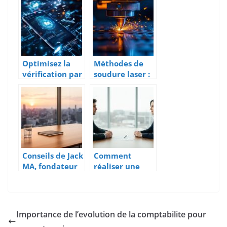
d’entreprise
t logiciel sur
mémorable à
mesure
Paris
Optimisez la
Méthodes de
vérification par
soudure laser :
téléphone avec
quelles options
une API SMS
pour une
performante et
précision
économique
optimale ?
Conseils de Jack
Comment
MA, fondateur
réaliser une
du groupe
contre-
Alibaba :
proposition de
penser
salaire et
différemment
anticiper les
Importance de l’evolution de la comptabilite pour
pour
objections de