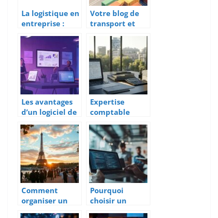
La logistique en
Votre blog de
entreprise :
transport et
rôle,
logistique : 5
importance et
pratiques
gestion des
innovantes
risques dans la
pour optimiser
chaîne
votre chaîne
d’approvisionn
logistique
ement
Les avantages
Expertise
d’un logiciel de
comptable
gestion
digitale a
commerciale
Dieppe : le
gratuit pour les
comparatif des
petites
meilleurs
entreprises
cabinets
Comment
Pourquoi
organiser un
choisir un
anniversaire
développemen