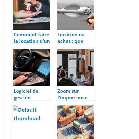
entreprise
connectés en
entreprise ?
Comment faire
Location ou
la location d’un
achat : que
bureau ?
choisir pour sa
flotte de
vehicules ?
Logiciel de
Zoom sur
gestion
l’importance
d’interventions
du manager de
: des avantages
transition dans
considerables
une entreprise