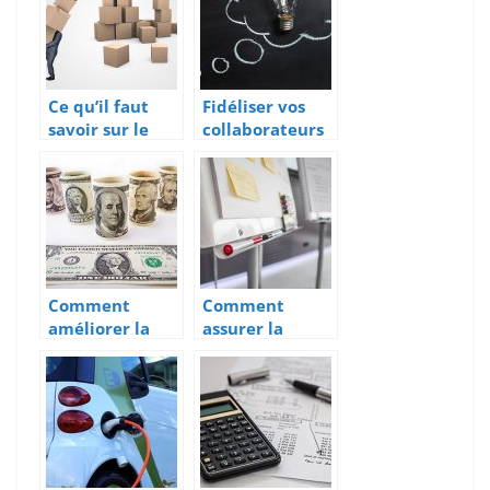
d’entreprise
sans apport ?
Ce qu’il faut
Fidéliser vos
savoir sur le
collaborateurs
portage salarial
autant que vos
clients: quelle
importance?
Comment
Comment
améliorer la
assurer la
gestion
réussite d’un
financière de
événement au
son entreprise
sein d’une
?
entreprise ?