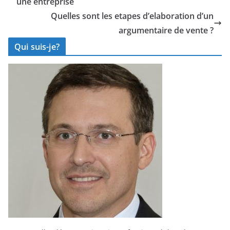
une entreprise
transformer
l’employeur
votre
Quelles sont les etapes d’elaboration d’un
entreprise
argumentaire de vente ?
Qui suis-je?