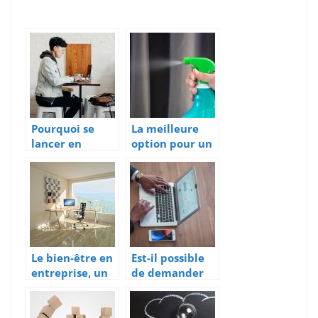
Pourquoi se
La meilleure
lancer en
option pour un
freelance?
nettoyage de
bureau
impeccable
Le bien-être en
Est-il possible
entreprise, un
de demander
essentiel
un prêt
bancaire pour
création