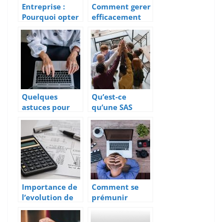
Entreprise :
Comment gerer
Pourquoi opter
efficacement
pour les
son patrimoine
voitures
?
électriques ?
Quelques
Qu’est-ce
astuces pour
qu’une SAS
trouver une
(societe par
domiciliation
action
d’auto
simplifiee) ?
entrepreneur
Importance de
Comment se
l’evolution de
prémunir
la comptabilite
contre la casse
pour une
de ses gadgets