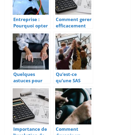
Entreprise :
Comment gerer
Pourquoi opter
efficacement
pour les
son patrimoine
voitures
?
électriques ?
Quelques
Qu’est-ce
astuces pour
qu’une SAS
trouver une
(societe par
domiciliation
action
d’auto
simplifiee) ?
entrepreneur
Importance de
Comment