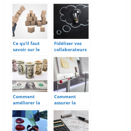
freelance?
nettoyage de
bureau
impeccable
Ce qu’il faut
Fidéliser vos
savoir sur le
collaborateurs
portage salarial
autant que vos
clients: quelle
importance?
Comment
Comment
améliorer la
assurer la
gestion
réussite d’un
financière de
événement au
son entreprise
sein d’une
?
entreprise ?