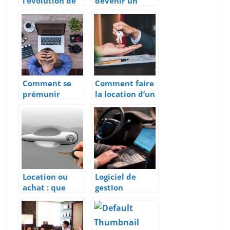
l’evolution de
devenir un
la comptabilite
transporteur
pour une
professionnel ?
entreprise
Comment se
Comment faire
prémunir
la location d’un
contre la casse
bureau ?
de ses gadgets
connectés en
entreprise ?
Location ou
Logiciel de
achat : que
gestion
choisir pour sa
d’interventions
flotte de
: des avantages
vehicules ?
considerables