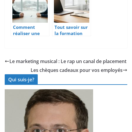
optimale ?
différemment
pour
transformer
votre
Comment
Tout savoir sur
entreprise
réaliser une
la formation
contre-
assistants IA
proposition de
certifiée
salaire et
Qualiopi
anticiper les
Le marketing musical : Le rap un canal de placement
objections de
Les chèques cadeaux pour vos employés
l’employeur
Qui suis-je?