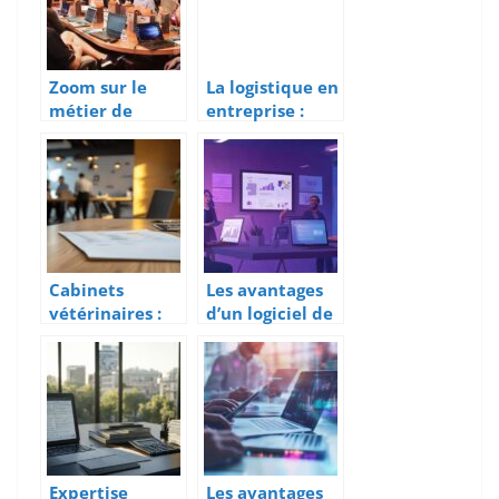
Zoom sur le
La logistique en
métier de
entreprise :
manager
rôle,
d’équipe
importance et
relation client
gestion des
à distance
risques dans la
chaîne
d’approvisionn
ement
Cabinets
Les avantages
vétérinaires :
d’un logiciel de
les clés d’une
gestion
association
commerciale
réussie entre
gratuit pour les
structures
petites
entreprises
Expertise
Les avantages