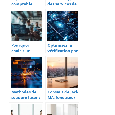
comptable
des services de
digitale a
comptabilité
Dieppe : le
en ligne pour
comparatif des
les entreprises
meilleurs
cabinets
Pourquoi
Optimisez la
choisir un
vérification par
développemen
téléphone avec
t logiciel sur
une API SMS
mesure
performante et
économique
Méthodes de
Conseils de Jack
soudure laser :
MA, fondateur
quelles options
du groupe
pour une
Alibaba :
précision
penser