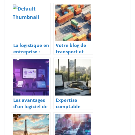
du manager de
manager
transition dans
d’équipe
une entreprise
relation client
à distance
La logistique en
Votre blog de
entreprise :
transport et
rôle,
logistique : 5
importance et
pratiques
gestion des
innovantes
risques dans la
pour optimiser
chaîne
votre chaîne
d’approvisionn
logistique
ement
Les avantages
Expertise
d’un logiciel de
comptable
gestion
digitale a
commerciale
Dieppe : le
gratuit pour les
comparatif des
petites
meilleurs