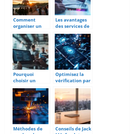
entreprises
cabinets
Comment
Les avantages
organiser un
des services de
anniversaire
comptabilité
d’entreprise
en ligne pour
mémorable à
les entreprises
Paris
Pourquoi
Optimisez la
choisir un
vérification par
développemen
téléphone avec
t logiciel sur
une API SMS
mesure
performante et
économique
Méthodes de
Conseils de Jack