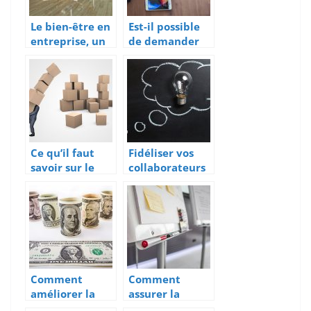
Le bien-être en
Est-il possible
entreprise, un
de demander
essentiel
un prêt
bancaire pour
création
d’entreprise
sans apport ?
Ce qu’il faut
Fidéliser vos
savoir sur le
collaborateurs
portage salarial
autant que vos
clients: quelle
importance?
Comment
Comment
améliorer la
assurer la
gestion
réussite d’un