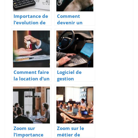
Importance de
Comment
l’evolution de
devenir un
la comptabilite
transporteur
pour une
professionnel ?
entreprise
Comment faire
Logiciel de
la location d’un
gestion
bureau ?
d’interventions
: des avantages
considerables
Zoom sur
Zoom sur le
l’importance
métier de