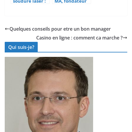
soudure laser :
MA, fondateur
quelles options
du groupe
pour une
Alibaba :
précision
penser
optimale ?
différemment
Quelques conseils pour etre un bon manager
pour
Casino en ligne : comment ca marche ?
transformer
votre
Qui suis-je?
entreprise