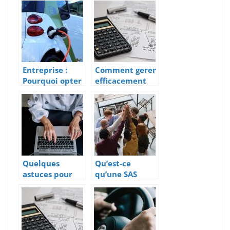
financière de
événement au
son entreprise
sein d’une
?
entreprise ?
Entreprise :
Comment gerer
Pourquoi opter
efficacement
pour les
son patrimoine
voitures
?
électriques ?
Quelques
Qu’est-ce
astuces pour
qu’une SAS
trouver une
(societe par
domiciliation
action
d’auto
simplifiee) ?
entrepreneur