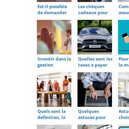
Est-il possible
Les chèques
Com
de demander
cadeaux pour
assu
un prêt
vos employés
meil
bancaire pour
réus
création
votr
d’entreprise
entr
sans apport ?
com
Investir dans la
Quelles sont les
Pour
gestion
taxes a payer
la m
clientele pour
pour importer
de v
booster le
un vehicule de
appl
marketing et
l’Allemagne ?
web 
les finance
Quels sont la
Quelques
Astu
definition, la
astuces pour
chois
methodologie
trouver une
font