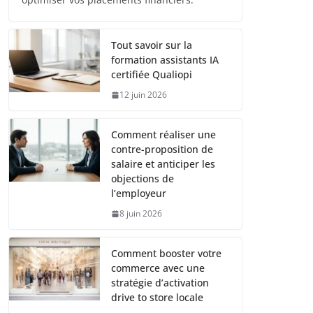
Tout savoir sur la
formation assistants IA
certifiée Qualiopi
12 juin 2026
Comment réaliser une
contre-proposition de
salaire et anticiper les
objections de
l’employeur
8 juin 2026
Comment booster votre
commerce avec une
stratégie d’activation
drive to store locale