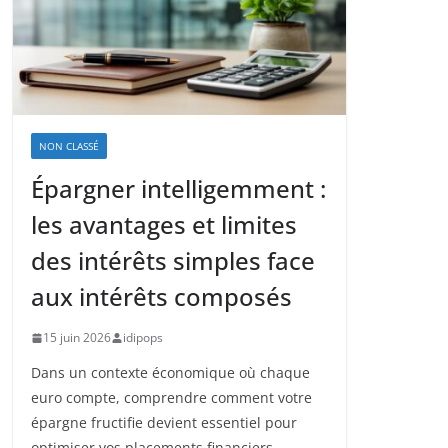
NON CLASSÉ
Épargner intelligemment :
les avantages et limites
des intérêts simples face
aux intérêts composés
15 juin 2026
idipops
Dans un contexte économique où chaque
euro compte, comprendre comment votre
épargne fructifie devient essentiel pour
optimiser vos placements financiers.