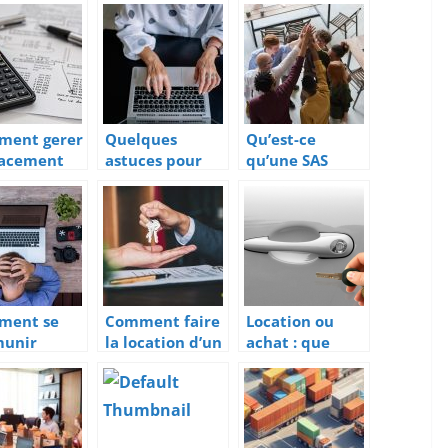
bancaire pour
clients: quelle
création
importance?
d’entreprise
sans apport ?
ment gerer
Quelques
Qu’est-ce
cacement
astuces pour
qu’une SAS
patrimoine
trouver une
(societe par
domiciliation
action
d’auto
simplifiee) ?
entrepreneur
ment se
Comment faire
Location ou
munir
la location d’un
achat : que
re la casse
bureau ?
choisir pour sa
es gadgets
flotte de
ectés en
vehicules ?
eprise ?