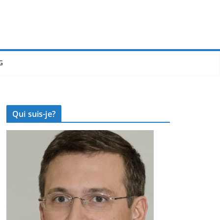
G
Qui suis-je?