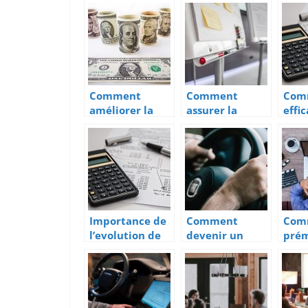
bureau
impeccable
Comment
Comment
Com
améliorer la
assurer la
effi
gestion
réussite d’un
son 
financière de
événement au
?
son entreprise
sein d’une
?
entreprise ?
Importance de
Comment
Com
l’evolution de
devenir un
pré
la comptabilite
transporteur
cont
pour une
professionnel ?
de s
entreprise
conn
entr