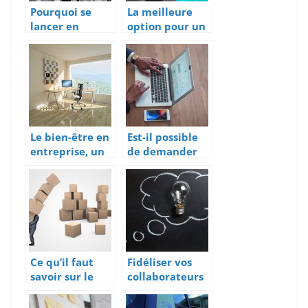
Pourquoi se
La meilleure
lancer en
option pour un
freelance?
nettoyage de
bureau
impeccable
Le bien-être en
Est-il possible
entreprise, un
de demander
essentiel
un prêt
bancaire pour
création
d’entreprise
sans apport ?
Ce qu’il faut
Fidéliser vos
savoir sur le
collaborateurs
portage salarial
autant que vos
clients: quelle