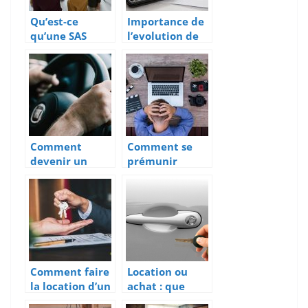
Qu’est-ce
Importance de
qu’une SAS
l’evolution de
(societe par
la comptabilite
action
pour une
simplifiee) ?
entreprise
Comment
Comment se
devenir un
prémunir
transporteur
contre la casse
professionnel ?
de ses gadgets
connectés en
entreprise ?
Comment faire
Location ou
la location d’un
achat : que
bureau ?
choisir pour sa