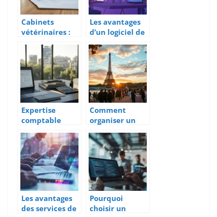
d’approvisionn
logistique
ement
Cabinets
Les avantages
vétérinaires :
d’un logiciel de
les clés d’une
gestion
association
commerciale
réussie entre
gratuit pour les
structures
petites
entreprises
Expertise
Comment
comptable
organiser un
digitale a
anniversaire
Dieppe : le
d’entreprise
comparatif des
mémorable à
meilleurs
Paris
cabinets
Les avantages
Pourquoi
des services de
choisir un