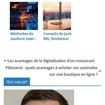
comptabilité
développemen
en ligne pour
t logiciel sur
les entreprises
mesure
Méthodes de
Conseils de Jack
soudure laser :
MA, fondateur
quelles options
du groupe
pour une
Alibaba :
précision
penser
optimale ?
différemment
Les avantages de la digitalisation d’un restaurant
pour
Pâtisserie : quels avantages à acheter ses ustensiles
transformer
votre
sur une boutique en ligne ?
entreprise
Qui suis-je?