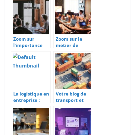
flotte de
vehicules ?
Zoom sur
Zoom sur le
l’importance
métier de
du manager de
manager
transition dans
d’équipe
une entreprise
relation client
à distance
La logistique en
Votre blog de
entreprise :
transport et
rôle,
logistique : 5
importance et
pratiques
gestion des
innovantes
risques dans la
pour optimiser
chaîne
votre chaîne