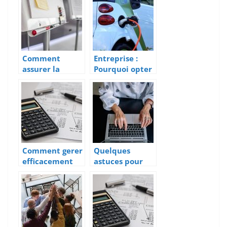
importance?
Comment
Entreprise :
assurer la
Pourquoi opter
réussite d’un
pour les
événement au
voitures
sein d’une
électriques ?
entreprise ?
Comment gerer
Quelques
efficacement
astuces pour
son patrimoine
trouver une
?
domiciliation
d’auto
entrepreneur