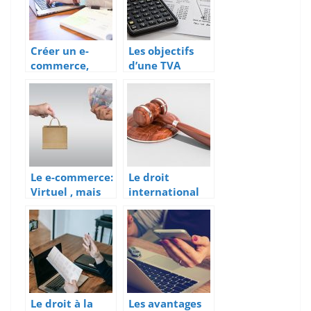
Créer un e-
Les objectifs
commerce,
d’une TVA
démarche
intracommuna
administrative
utaire
s
Le e-commerce:
Le droit
Virtuel , mais
international
encadré par la
public : les
loi
sujets
Le droit à la
Les avantages