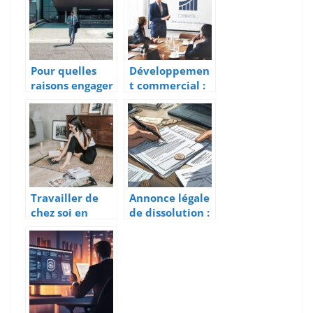
leurs
répercussions
et les solutions
professionnelle
s possibles ?
Pour quelles
Développemen
raisons engager
t commercial :
un avocat
quels
d’entreprise ?
avantages de
faire appel à un
bureau d’étude
CDAC ?
Travailler de
Annonce légale
chez soi en
de dissolution :
toute serenite :
le guide des
la charte du
mentions
teletravail
obligatoires
pour une
publication
conforme