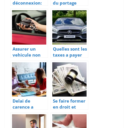
déconnexion:
du portage
un concept
salarial
encore flou
pour certains
employeurs
Assurer un
Quelles sont les
vehicule non
taxes a payer
roulant :
pour importer
pourquoi et
un vehicule de
que doit-on
l’Allemagne ?
savoir ?
Delai de
Se faire former
carence a
en droit et
respecter en
reglementation
cas de rupture
pour lutter
conventionnell
contre le