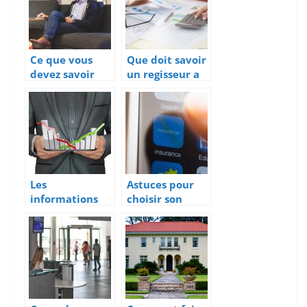
e
blanchiment
d’argent et le
financement
du terrorisme
Ce que vous
Que doit savoir
devez savoir
un regisseur a
sur L’ACRE et
propos du
L’ARCE
cautionnement
?
Les
Astuces pour
informations
choisir son
importantes
assureur
sur l’assurance
mobile
pour
équipements
électroniques