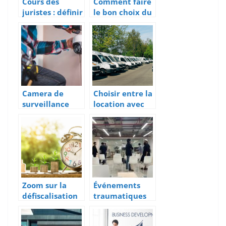
Cours des
Comment faire
juristes : définir
le bon choix du
ce qu’est une
contrat
société
d’assurance
anonyme
habitation ?
Camera de
Choisir entre la
surveillance
location avec
dans vos locaux
option d’achat
: enjeux
ou location a
juridiques et
long terme
marketing
Zoom sur la
Événements
défiscalisation
traumatiques
immobilière en
en entreprise :
Outre-mer
quelles sont