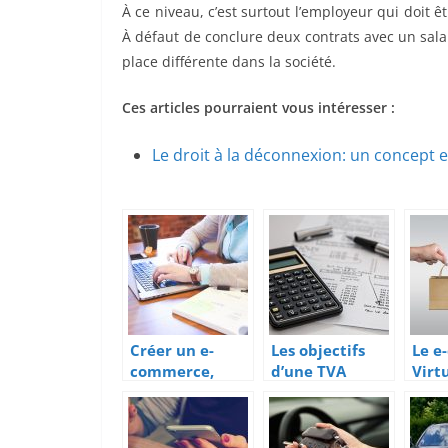
À ce niveau, c’est surtout l’employeur qui doit êt
À défaut de conclure deux contrats avec un salar
place différente dans la société.
Ces articles pourraient vous intéresser :
Le droit à la déconnexion: un concept 
Créer un e-
Les objectifs
Le e
commerce,
d’une TVA
Virt
démarche
intracommuna
enca
administrative
utaire
loi
s