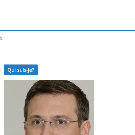
G
Qui suis-je?