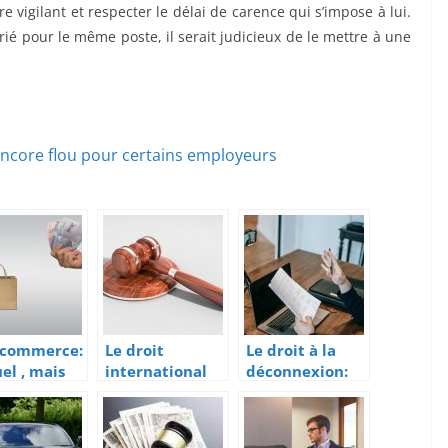
re vigilant et respecter le délai de carence qui s’impose à lui.
ié pour le même poste, il serait judicieux de le mettre à une
encore flou pour certains employeurs
-commerce:
Le droit
Le droit à la
uel , mais
international
déconnexion:
dré par la
public : les
un concept
sujets
encore flou
pour certains