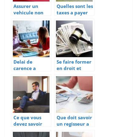
Assurer un
Quelles sont les
vehicule non
taxes a payer
roulant :
pour importer
pourquoi et
un vehicule de
que doit-on
l’Allemagne ?
savoir ?
Delai de
Se faire former
carence a
en droit et
respecter en
reglementation
cas de rupture
pour lutter
conventionnell
contre le
e
blanchiment
d’argent et le
financement
du terrorisme
Ce que vous
Que doit savoir
devez savoir
un regisseur a
sur L’ACRE et
propos du
L’ARCE
cautionnement