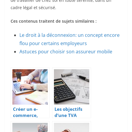
de travailler de chez soi en toute sérénité, dans un
cadre légal et sécurisé.
Ces contenus traitent de sujets similaires :
Le droit à la déconnexion: un concept encore
flou pour certains employeurs
Astuces pour choisir son assureur mobile
Créer un e-
Les objectifs
commerce,
d’une TVA
démarche
intracommuna
administrative
utaire