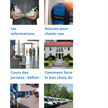
?
Les
Astuces pour
informations
choisir son
importantes
assureur
sur l’assurance
mobile
pour
équipements
électroniques
Cours des
Comment faire
juristes : définir
le bon choix du
ce qu’est une
contrat
société
d’assurance
anonyme
habitation ?