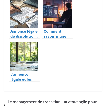
d’entreprise ?
avantages de
faire appel à un
bureau d’étude
CDAC ?
Annonce légale
Comment
de dissolution :
savoir si une
le guide des
marque est
mentions
deposee : Le
obligatoires
guide pratique
pour une
pour
publication
entrepreneurs
conforme
L’annonce
légale et les
associations
écologiques
Le management de transition, un atout agile pour