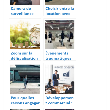
Camera de
Choisir entre la
surveillance
location avec
dans vos locaux
option d’achat
: enjeux
ou location a
juridiques et
long terme
marketing
Zoom sur la
Événements
défiscalisation
traumatiques
immobilière en
en entreprise :
Outre-mer
quelles sont
leurs
répercussions
et les solutions
professionnelle
s possibles ?
Pour quelles
Développemen
raisons engager
t commercial :
un avocat
quels