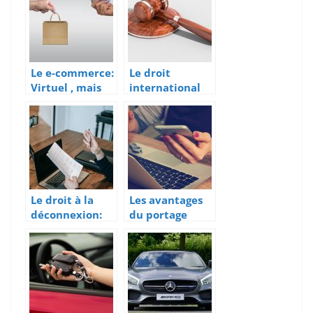
s
Le e-commerce:
Le droit
Virtuel , mais
international
encadré par la
public : les
loi
sujets
Le droit à la
Les avantages
déconnexion:
du portage
un concept
salarial
encore flou
pour certains
employeurs