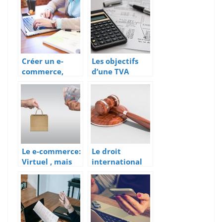
Créer un e-
Les objectifs
commerce,
d’une TVA
démarche
intracommuna
administrative
utaire
s
Le e-commerce:
Le droit
Virtuel , mais
international
encadré par la
public : les
loi
sujets