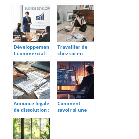
en entreprise :
un avocat
quelles sont
d’entreprise ?
leurs
répercussions
et les solutions
professionnelle
s possibles ?
Développemen
Travailler de
t commercial :
chez soi en
quels
toute serenite :
avantages de
la charte du
faire appel à un
teletravail
bureau d’étude
CDAC ?
Annonce légale
Comment
de dissolution :
savoir si une
le guide des
marque est
mentions
deposee : Le
obligatoires
guide pratique
pour une
pour