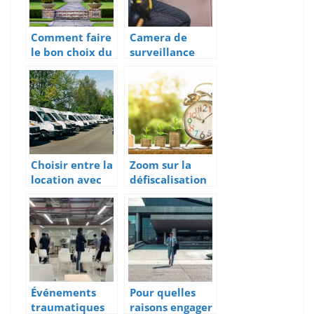
Comment faire
Camera de
le bon choix du
surveillance
contrat
dans vos locaux
d’assurance
: enjeux
habitation ?
juridiques et
marketing
Choisir entre la
Zoom sur la
location avec
défiscalisation
option d’achat
immobilière en
ou location a
Outre-mer
long terme
Événements
Pour quelles
traumatiques
raisons engager