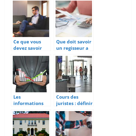
cas de rupture
pour lutter
conventionnell
contre le
e
blanchiment
d’argent et le
financement
du terrorisme
Ce que vous
Que doit savoir
devez savoir
un regisseur a
sur L’ACRE et
propos du
L’ARCE
cautionnement
?
Les
Cours des
informations
juristes : définir
importantes
ce qu’est une
sur l’assurance
société
pour
anonyme
équipements
électroniques