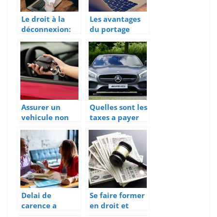
Le droit à la
Les avantages
déconnexion:
du portage
un concept
salarial
encore flou
pour certains
employeurs
Assurer un
Quelles sont les
vehicule non
taxes a payer
roulant :
pour importer
pourquoi et
un vehicule de
que doit-on
l’Allemagne ?
savoir ?
Delai de
Se faire former
carence a
en droit et
respecter en
reglementation