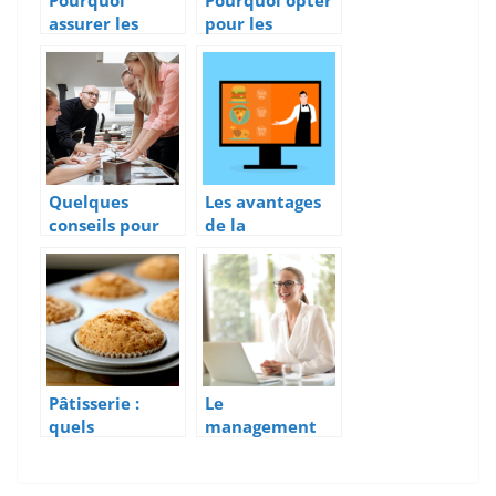
Pourquoi
Pourquoi opter
assurer les
pour les
appareils
services d’une
connectes ?
agence de
communication
à Strasbourg ?
Quelques
Les avantages
conseils pour
de la
etre un bon
digitalisation
manager
d’un restaurant
Pâtisserie :
Le
quels
management
avantages à
de transition,
acheter ses
un atout agile