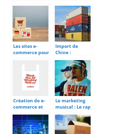
autorité et
t de la
créez la
climatisation
confiance
Les sites e-
Import de
commerce pour
Chine :
spécialistes
Comment
trouver un
grossiste ?
Création de e-
Le marketing
commerce et
musical : Le rap
utiliser la
un canal de
recommandati
placement
on de produits