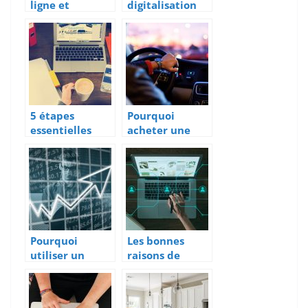
ligne et
digitalisation
l’univers de
d’une
l’automobile
entreprise
5 étapes
Pourquoi
essentielles
acheter une
pour bien
voiture
démarrer en
d’occasion ?
marketing sur
les réseaux
sociaux
Pourquoi
Les bonnes
utiliser un
raisons de
logiciel PLM ?
choisir une
solution ERP