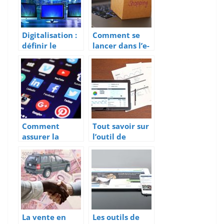
Digitalisation :
Comment se
définir le
lancer dans l’e-
processus de
commerce ?
transformation
numérique
Comment
Tout savoir sur
assurer la
l’outil de
communication
gestion de
digitale de
projet Tuleap
votre
entreprise?
La vente en
Les outils de