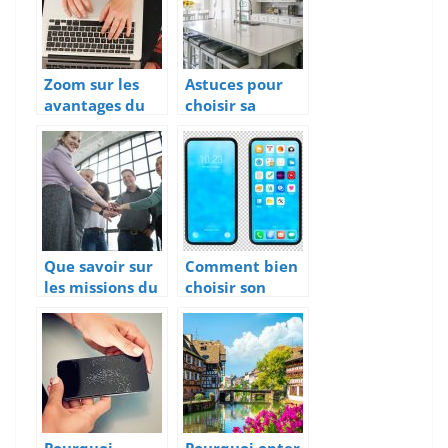
Zoom sur les
Astuces pour
avantages du
choisir sa
teletravail
fontaine d’eau
Que savoir sur
Comment bien
les missions du
choisir son
BIM
smartphone ?
management
dans la
realisation de
travaux ?