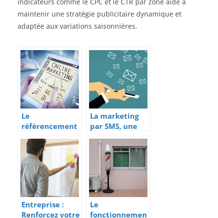
indicateurs comme le CPC et le CTR par zone aide à
maintenir une stratégie publicitaire dynamique et
adaptée aux variations saisonnières.
Le
La marketing
référencement
par SMS, une
WEB, comment
technique
cela fonctionne
toujours
?
d’actualité
Entreprise :
Le
Renforcez votre
fonctionnemen