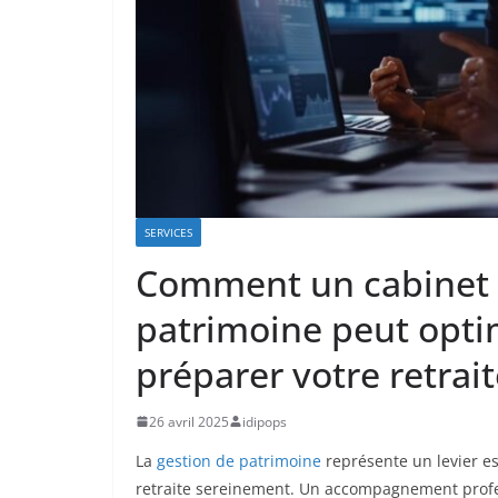
SERVICES
Comment un cabinet d
patrimoine peut opti
préparer votre retrai
26 avril 2025
idipops
La
gestion de patrimoine
représente un levier es
retraite sereinement. Un accompagnement profe