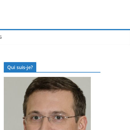
G
Qui suis-je?