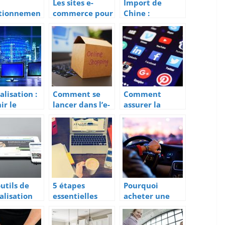
Les sites e-
Import de
tionnemen
commerce pour
Chine :
la
spécialistes
Comment
atisation
trouver un
grossiste ?
alisation :
Comment se
Comment
ir le
lancer dans l’e-
assurer la
essus de
commerce ?
communication
sformation
digitale de
érique
votre
entreprise?
outils de
5 étapes
Pourquoi
talisation
essentielles
acheter une
e
pour bien
voiture
eprise
démarrer en
d’occasion ?