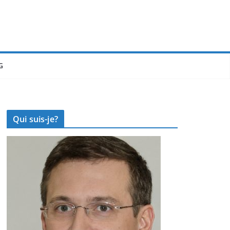
G
Qui suis-je?