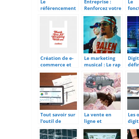
Le
Entreprise :
Le
référencement
Renforcez votre
fonc
WEB, comment
autorité et
t de 
cela fonctionne
créez la
clim
?
confiance
Création de e-
Le marketing
Digit
commerce et
musical : Le rap
défin
utiliser la
un canal de
proc
recommandati
placement
tran
on de produits
num
Tout savoir sur
La vente en
Les 
l’outil de
ligne et
digi
gestion de
l’univers de
d’un
projet Tuleap
l’automobile
entr