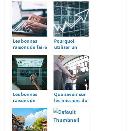
d’une
d’un webcast
entreprise
Les bonnes
Pourquoi
raisons de faire
utiliser un
une
logiciel PLM ?
maintenance
informatique
Les bonnes
Que savoir sur
raisons de
les missions du
choisir une
BIM
solution ERP
management
dans la
realisation de