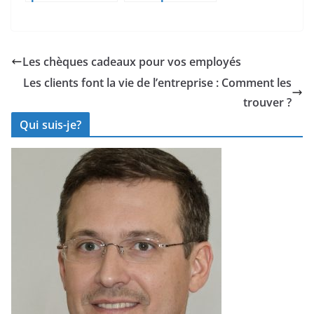
les 13 mots les
Outils de
plus vendeurs
Marketing
pour
Digital pour les
convaincre vos
Camping pour
Les chèques cadeaux pour vos employés
clients
des Vidéos
Les clients font la vie de l’entreprise : Comment les
Promotionnelle
s Réussies
trouver ?
Qui suis-je?