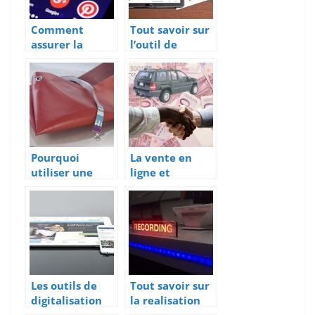
Comment
Tout savoir sur
assurer la
l’outil de
communication
gestion de
digitale de
projet Tuleap
votre
entreprise?
Pourquoi
La vente en
utiliser une
ligne et
bâche
l’univers de
imprimée ?
l’automobile
Les outils de
Tout savoir sur
digitalisation
la realisation