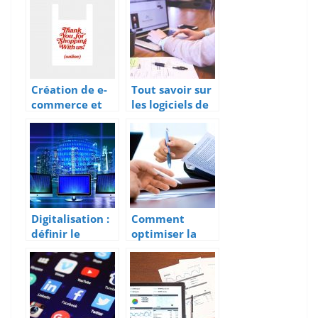
trouver un
grossiste ?
Création de e-
Tout savoir sur
commerce et
les logiciels de
utiliser la
marketing pour
recommandati
une entreprise
on de produits
Digitalisation :
Comment
définir le
optimiser la
processus de
gestion de local
transformation
commercial ?
numérique