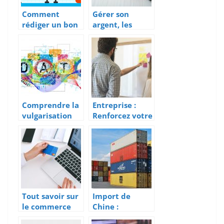
Comment
Gérer son
rédiger un bon
argent, les
business plan?
petites astuces.
Comprendre la
Entreprise :
vulgarisation
Renforcez votre
de la
autorité et
communication
créez la
digitale dans
confiance
les entreprises
aujourd’hui.
Tout savoir sur
Import de
le commerce
Chine :
électronique
Comment