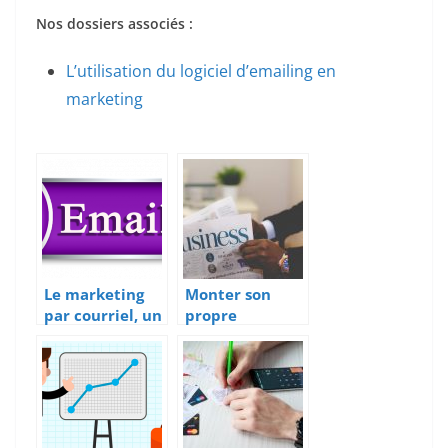
Nos dossiers associés :
L’utilisation du logiciel d’emailing en
marketing
Le marketing
Monter son
par courriel, un
propre
moyen sûr et
business de
avantageux
commerce en
pour les petites
ligne
structures