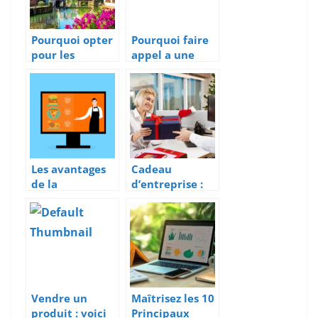
travaux ?
Pourquoi opter
Pourquoi faire
pour les
appel a une
services d’une
agence de
agence de
communication
communication
a la Rochelle ?
à Strasbourg ?
Les avantages
Cadeau
de la
d’entreprise :
digitalisation
pourquoi offrir
d’un restaurant
un panier
gourmand ?
Vendre un
Maîtrisez les 10
produit : voici
Principaux