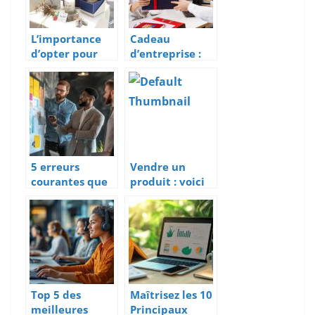
L’importance
Cadeau
d’opter pour
d’entreprise :
des packagings
pourquoi offrir
personnalisés
un panier
gourmand ?
5 erreurs
Vendre un
courantes que
produit : voici
les agences de
les 13 mots les
marketing
plus vendeurs
digital vous
pour
aident à éviter
convaincre vos
clients
Top 5 des
Maîtrisez les 10
meilleures
Principaux