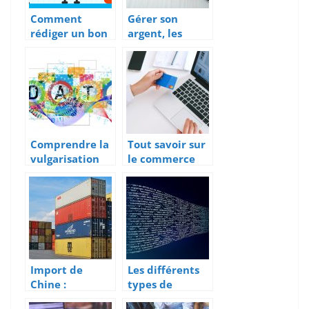
Comment
Gérer son
rédiger un bon
argent, les
business plan?
petites astuces.
Comprendre la
Tout savoir sur
vulgarisation
le commerce
de la
électronique
communication
digitale dans
les entreprises
aujourd’hui.
Import de
Les différents
Chine :
types de
Comment
stockage en