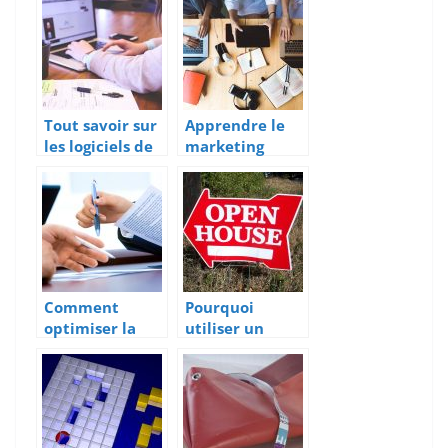
trouver un
ligne pour une
grossiste ?
entreprise
Tout savoir sur
Apprendre le
les logiciels de
marketing
marketing pour
numérique est-
une entreprise
il la bonne
décision pour
vous en ce
moment?
Comment
Pourquoi
optimiser la
utiliser un
gestion de local
panneau
commercial ?
immobilier ?