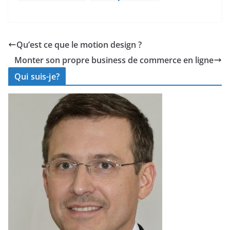
agences de
Outils de
téléprospectio
Marketing
n en 2026 :
Digital pour les
Velyo, ReCom,
Camping pour
Qu’est ce que le motion design ?
a3com,
des Vidéos
Monter son propre business de commerce en ligne
LeadActiv,
Promotionnelle
Lalaleads
s Réussies
Qui suis-je?