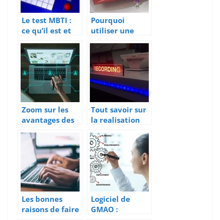
Le test MBTI :
Pourquoi
ce qu’il est et
utiliser une
comment il
bâche
fonctionne ?
imprimée ?
Zoom sur les
Tout savoir sur
avantages des
la realisation
solutions
d’un webcast
digitales
Les bonnes
Logiciel de
raisons de faire
GMAO :
une
avantages,