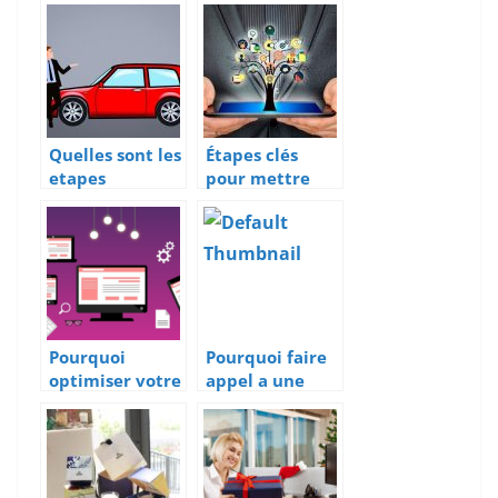
maintenance
fonctionnalites
informatique
et criteres de
selection
Quelles sont les
Étapes clés
etapes
pour mettre
d’elaboration
sur pied une
d’un
entreprise
argumentaire
de vente ?
Pourquoi
Pourquoi faire
optimiser votre
appel a une
presence en
agence de
ligne ?
communication
a la Rochelle ?