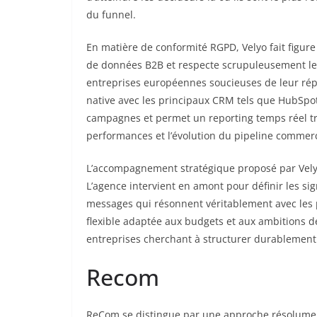
du funnel.
En matière de conformité RGPD, Velyo fait figur
de données B2B et respecte scrupuleusement les
entreprises européennes soucieuses de leur réputa
native avec les principaux CRM tels que HubSpot, 
campagnes et permet un reporting temps réel tran
performances et l’évolution du pipeline commerc
L’accompagnement stratégique proposé par Vely
L’agence intervient en amont pour définir les sign
messages qui résonnent véritablement avec les p
flexible adaptée aux budgets et aux ambitions de
entreprises cherchant à structurer durablemen
Recom
ReCom se distingue par une approche résolument