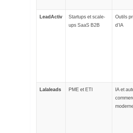
LeadActiv
Startups et scale-
Outils p
ups SaaS B2B
d’IA
Lalaleads
PME et ETI
IA et au
commerc
modern