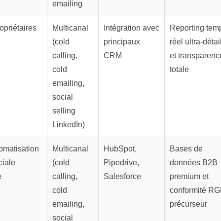
emailing
ropriétaires
Multicanal
Intégration avec
Reporting tem
(cold
principaux
réel ultra-détai
calling,
CRM
et transparenc
cold
totale
emailing,
social
selling
LinkedIn)
tomatisation
Multicanal
HubSpot,
Bases de
iale
(cold
Pipedrive,
données B2B
e
calling,
Salesforce
premium et
cold
conformité R
emailing,
précurseur
social