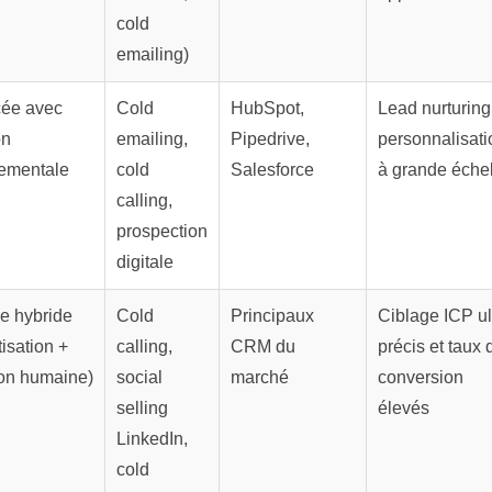
cold
emailing)
cée avec
Cold
HubSpot,
Lead nurturing
on
emailing,
Pipedrive,
personnalisati
ementale
cold
Salesforce
à grande éche
calling,
prospection
digitale
e hybride
Cold
Principaux
Ciblage ICP ul
isation +
calling,
CRM du
précis et taux 
on humaine)
social
marché
conversion
selling
élevés
LinkedIn,
cold