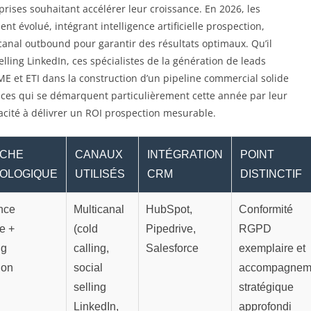
prises souhaitant accélérer leur croissance. En 2026, les
 évolué, intégrant intelligence artificielle prospection,
anal outbound pour garantir des résultats optimaux. Qu’il
selling LinkedIn, ces spécialistes de la génération de leads
ME et ETI dans la construction d’un pipeline commercial solide
ences qui se démarquent particulièrement cette année par leur
acité à délivrer un ROI prospection mesurable.
CHE
CANAUX
INTÉGRATION
POINT
OLOGIQUE
UTILISÉS
CRM
DISTINCTIF
ence
Multicanal
HubSpot,
Conformité
le +
(cold
Pipedrive,
RGPD
ng
calling,
Salesforce
exemplaire et
ion
social
accompagnem
selling
stratégique
LinkedIn,
approfondi