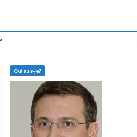
G
Qui suis-je?