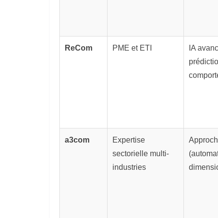
ReCom
PME et ETI
IA avan
prédicti
comport
a3com
Expertise
Approch
sectorielle multi-
(automat
industries
dimensi