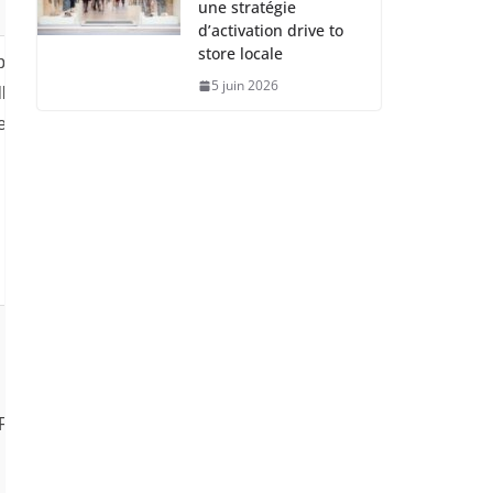
une stratégie
d’activation drive to
store locale
ps
5 juin 2026
llé
e
GPD