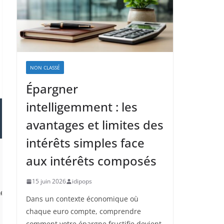
NON CLASSÉ
Épargner
intelligemment : les
avantages et limites des
intérêts simples face
aux intérêts composés
15 juin 2026
idipops
ent
Dans un contexte économique où
chaque euro compte, comprendre
comment votre épargne fructifie devient