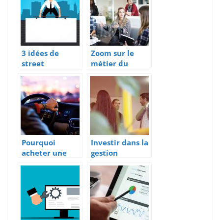
3 idées de
Zoom sur le
street
métier du
marketing
marketing et
percutantes
de la
communication
Pourquoi
Investir dans la
acheter une
gestion
voiture
clientele pour
d’occasion ?
booster le
marketing et
les finance