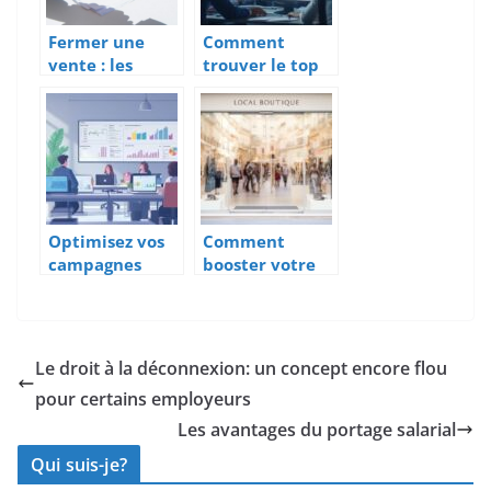
Fermer une
Comment
vente : les
trouver le top
etapes cles
10 des agences
pour reussir
SEO en
Belgique pour
booster votre
visibilité en
ligne
Optimisez vos
Comment
campagnes
booster votre
estivales avec
commerce avec
un générateur
une stratégie
de mots clés
d’activation
AdWords
drive to store
Le droit à la déconnexion: un concept encore flou
performant
locale
pour certains employeurs
Les avantages du portage salarial
Qui suis-je?