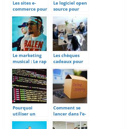
Les sites e-
Le logiciel open
commerce pour
source pour
spécialistes
optimiser vos
business
Le marketing
Les chèques
musical : Le rap
cadeaux pour
un canal de
vos employés
placement
Pourquoi
Comment se
utiliser un
lancer dans l’e-
logiciel EDI ?
commerce ?