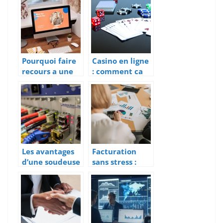
agence
connectes ?
commerciale ?
Pourquoi faire
Casino en ligne
recours a une
: comment ca
agence SEO
marche ?
pour son site ?
Les avantages
Facturation
d’une soudeuse
sans stress :
fibre optique
plongee au
coeur de
l’automatisatio
n reussie