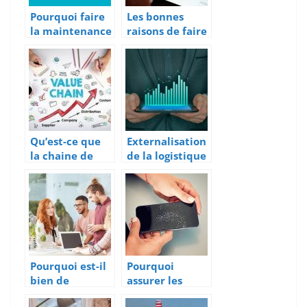
Pourquoi faire
Les bonnes
la maintenance
raisons de faire
de vos
appel a une
applications
agence web
web ?
Qu’est-ce que
Externalisation
la chaine de
de la logistique
valeur ?
: avantages et
inconvenients
Pourquoi est-il
Pourquoi
bien de
assurer les
recourir a une
appareils