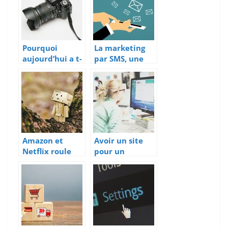
Pourquoi
La marketing
aujourd’hui a t-
par SMS, une
on besoin de
technique
belles photos
toujours
en entreprise?
d’actualité
Amazon et
Avoir un site
Netflix roule
pour un
sur l’or durant
praticien, c’est
la période de
utile ?
pandémie
mondiale