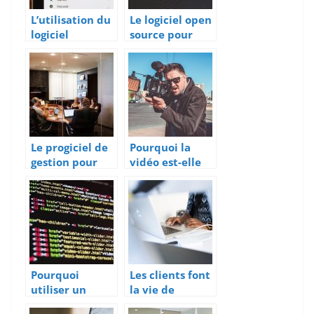
L’utilisation du
Le logiciel open
logiciel
source pour
d’emailing en
optimiser vos
marketing
business
Le progiciel de
Pourquoi la
gestion pour
vidéo est-elle
entreprise, un
importante en
outil
marketing ?
stratégique
Pourquoi
Les clients font
utiliser un
la vie de
logiciel EDI ?
l’entreprise :