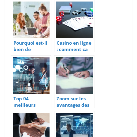
methodologie
: avantages et
et les exemples
inconvenients
de l’analyse
SWOT ?
Pourquoi est-il
Casino en ligne
bien de
: comment ca
recourir a une
marche ?
agence
commerciale ?
Top 04
Zoom sur les
meilleurs
avantages des
logiciels de
solutions
planning
d’échéancier de
gratuits
paiement pour
les créances