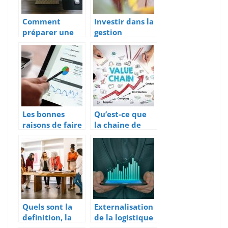
Comment
Investir dans la
préparer une
gestion
réunion en
clientele pour
visioconférence
booster le
?
marketing et
les finance
Les bonnes
Qu’est-ce que
raisons de faire
la chaine de
appel a une
valeur ?
agence web
Quels sont la
Externalisation
definition, la
de la logistique