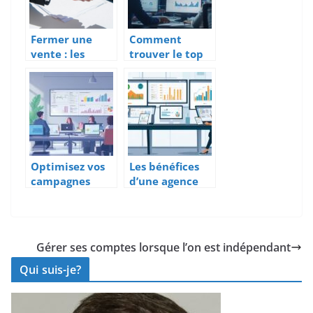
inter-
entreprises
Fermer une
Comment
vente : les
trouver le top
etapes cles
10 des agences
pour reussir
SEO en
Belgique pour
booster votre
visibilité en
ligne
Optimisez vos
Les bénéfices
campagnes
d’une agence
estivales avec
de cold call
un générateur
pour optimiser
de mots clés
votre
AdWords
prospection
Gérer ses comptes lorsque l’on est indépendant
performant
B2B
Qui suis-je?