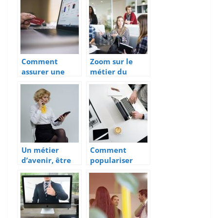
Comment les
trouver ?
Comment
Zoom sur le
assurer une
métier du
meilleure
marketing et
réussite pour
de la
votre
communication
entreprise e-
commerce ?
Un métier
Comment
d’avenir, être
populariser
Responsable
une nouvelle
Marketing
marque sur les
sites e-
commerce ?