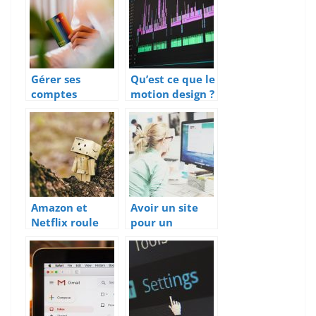
Gérer ses
Qu’est ce que le
comptes
motion design ?
lorsque l’on est
indépendant
Amazon et
Avoir un site
Netflix roule
pour un
sur l’or durant
praticien, c’est
la période de
utile ?
pandémie
mondiale